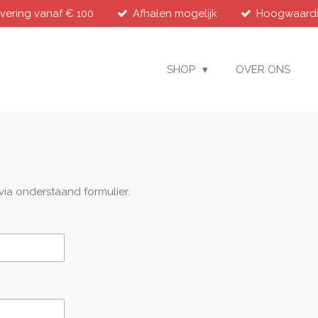
evering vanaf € 100
Afhalen mogelijk
Hoogwaardig
SHOP
OVER ONS
ia onderstaand formulier.