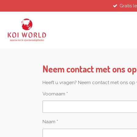
Gratis l
Ga
direct
naar
de
hoofdinhoud
Neem contact met ons op
Heeft u vragen? Neem contact met ons op v
Voornaam *
Naam *