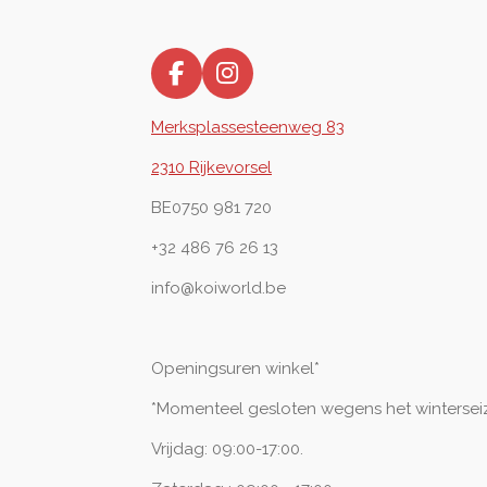
F
I
a
n
Merksplassesteenweg 83
c
s
e
t
2310 Rijkevorsel
b
a
o
g
BE0750 981 720
o
r
+32 486 76 26 13
k
a
m
info@koiworld.be
Openingsuren winkel*
*Momenteel gesloten wegens het wintersei
Vrijdag: 09:00-17:00.