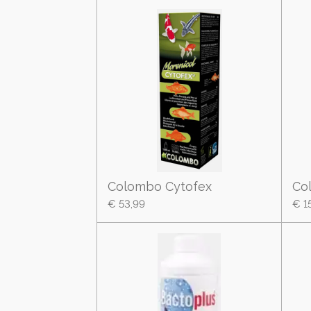
Colombo Cytofex
Co
€ 53,99
€ 1