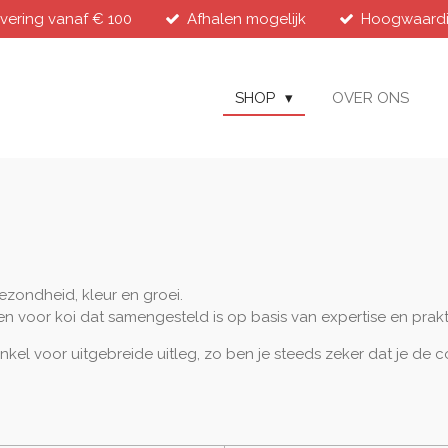
evering vanaf € 100
Afhalen mogelijk
Hoogwaardig
SHOP
OVER ONS
ezondheid, kleur en groei.
 voor koi dat samengesteld is op basis van expertise en prakti
kel voor uitgebreide uitleg, zo ben je steeds zeker dat je de c