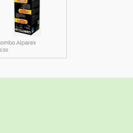
lombo Alparex
3,99