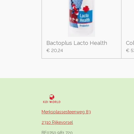
Bactoplus Lacto Health
Co
€ 20,24
€ 5
Merksplassesteenweg 83
2310 Rijkevorsel
BE0750 981 720