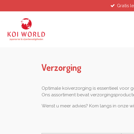
Gratis l
Ga
direct
naar
de
hoofdinhoud
Verzorging
Optimale koiverzorging is essentieel voor g
Ons assortiment bevat verzorgingsproducten
Wenst u meer advies? Kom langs in onze win