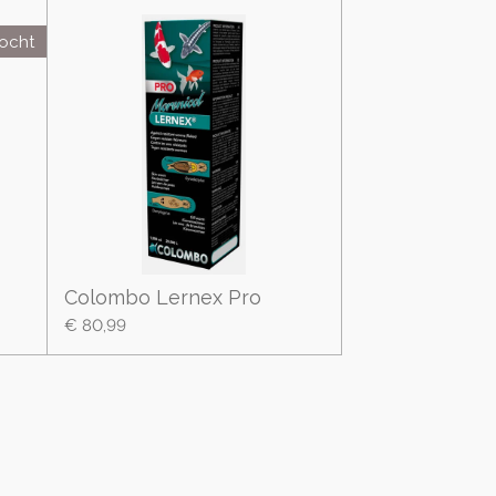
kocht
Colombo Lernex Pro
€ 80,99