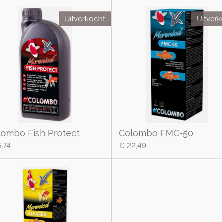
Uitverkocht
Uitver
lombo Fish Protect
Colombo FMC-50
5,74
€ 22,49