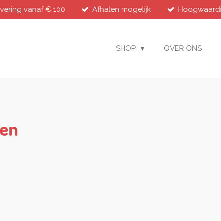
evering vanaf € 100
Afhalen mogelijk
Hoogwaardig
SHOP
OVER ONS
ten