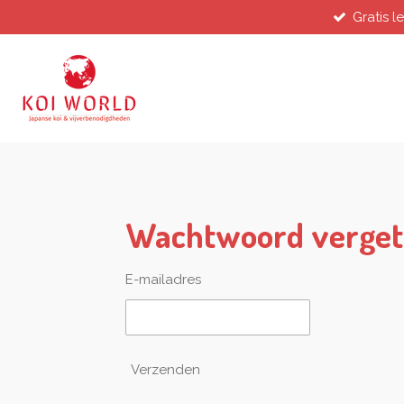
Gratis l
Ga
direct
naar
de
hoofdinhoud
Wachtwoord verge
E-mailadres
Verzenden