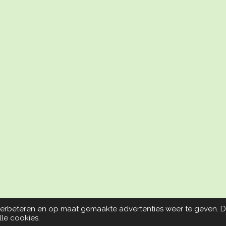
verbeteren en op maat gemaakte advertenties weer te geven. 
lle cookies.