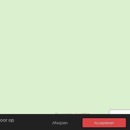
Powered by
JouwWeb
Door op
Afwijzen
Accepteren