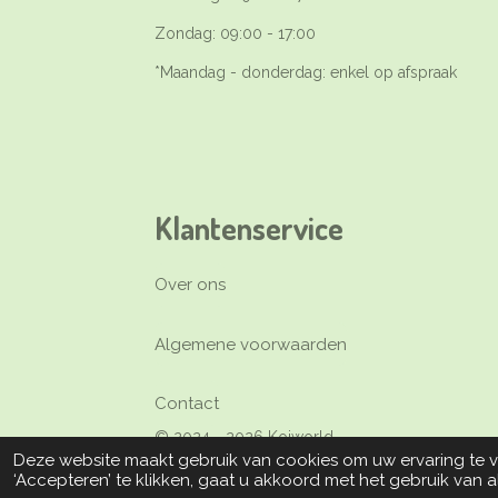
Zondag: 09:00 - 17:00
*Maandag - donderdag: enkel op afspraak
Klantenservice
Over ons
Algemene voorwaarden
Contact
© 2024 - 2026 Koiworld
Deze website maakt gebruik van cookies om uw ervaring te 
‘Accepteren’ te klikken, gaat u akkoord met het gebruik van a