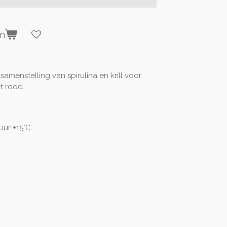
en
samenstelling van spirulina en krill voor
t rood.
uur +15°C