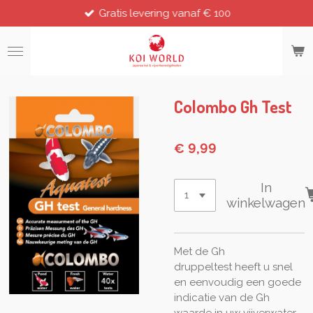
Gratis levering vanaf € 100
Ga
direct
naar
de
hoofdinhoud
Colombo Gh Test
€ 9,99
In
winkelwagen
Met de Gh
druppeltest heeft u snel
en eenvoudig een goede
indicatie van de Gh
waarde in uw vijverwater.