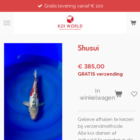
Gratis levering vanaf € 100
Ga
direct
naar
de
hoofdinhoud
Shusui
€ 385,00
GRATIS verzending
In
winkelwagen
Gelieve afhalen te kiezen
bij verzendmethode.
Alle koi dienen af
gehaald te worden in de