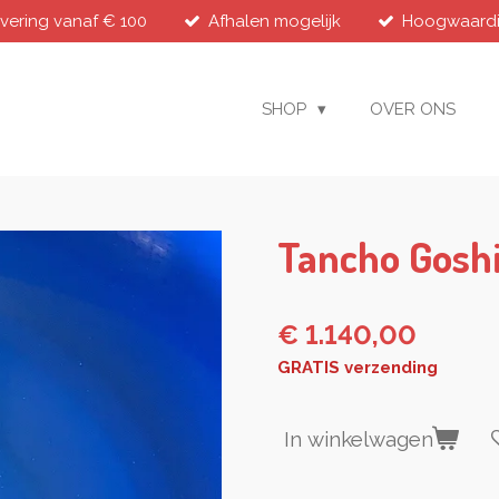
evering vanaf € 100
Afhalen mogelijk
Hoogwaardig
SHOP
OVER ONS
Tancho Goshi
€ 1.140,00
GRATIS verzending
In winkelwagen