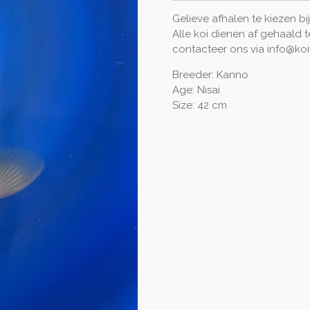
Gelieve afhalen te kiezen b
Alle koi dienen af gehaald t
contacteer ons via info@ko
Breeder: Kanno
Age: Nisai
Size: 42 cm