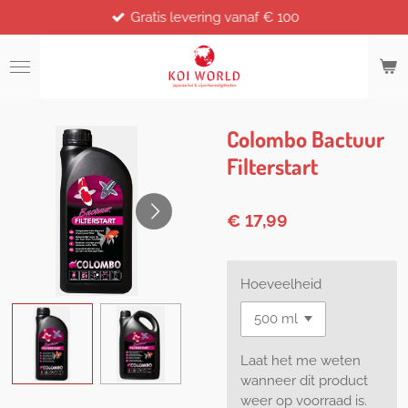
Gratis levering vanaf € 100
Ga
direct
naar
de
hoofdinhoud
Colombo Bactuur
Filterstart
€ 17,99
Hoeveelheid
Laat het me weten
wanneer dit product
weer op voorraad is.