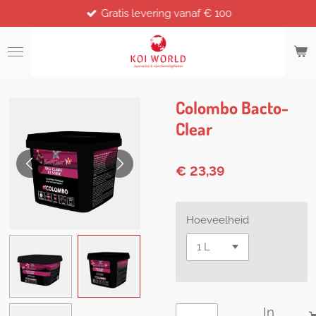
Gratis levering vanaf € 100
Ga
direct
naar
de
hoofdinhoud
Colombo Bacto-
Clear
€ 23,39
Hoeveelheid
In