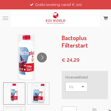
Gratis levering vanaf € 100
Ga
direct
naar
de
hoofdinhoud
Bactoplus
Filterstart
€ 24,29
Hoeveelheid
In