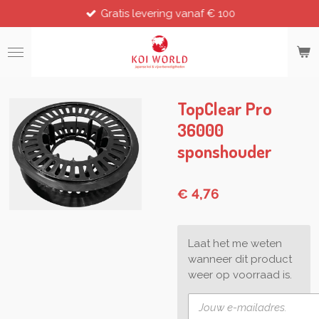
Gratis levering vanaf € 100
Ga
direct
naar
de
hoofdinhoud
TopClear Pro
36000
sponshouder
€ 4,76
Laat het me weten
wanneer dit product
weer op voorraad is.