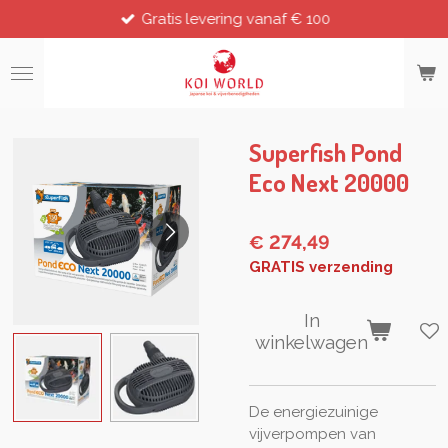
Gratis levering vanaf € 100
Ga
direct
naar
de
hoofdinhoud
Superfish Pond
Eco Next 20000
€ 274,49
GRATIS verzending
In
winkelwagen
De energiezuinige
vijverpompen van