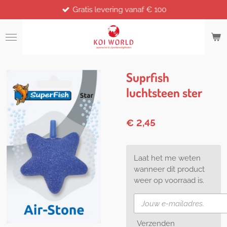
Gratis levering vanaf € 100
Ga
direct
naar
de
hoofdinhoud
Suprfish
luchtsteen ster
€ 2,45
Laat het me weten
wanneer dit product
weer op voorraad is.
Verzenden