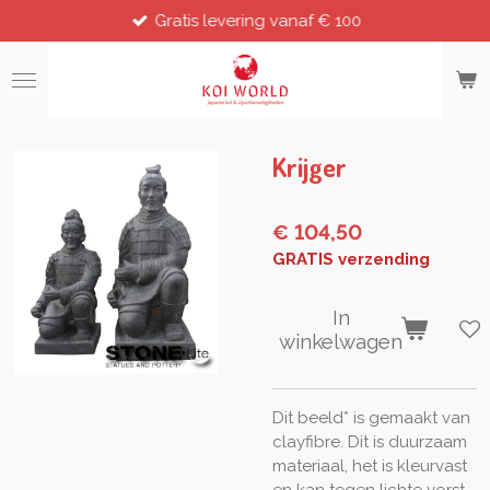
Gratis levering vanaf € 100
Ga
direct
naar
de
hoofdinhoud
Krijger
€ 104,50
GRATIS verzending
In
winkelwagen
Dit beeld* is gemaakt van
clayfibre. Dit is duurzaam
materiaal, het is kleurvast
en kan tegen lichte vorst