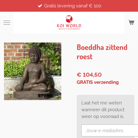
Gratis levering vanaf € 100
Ga
direct
naar
de
hoofdinhoud
Boeddha zittend
roest
€ 104,50
GRATIS verzending
Laat het me weten
wanneer dit product
weer op voorraad is.