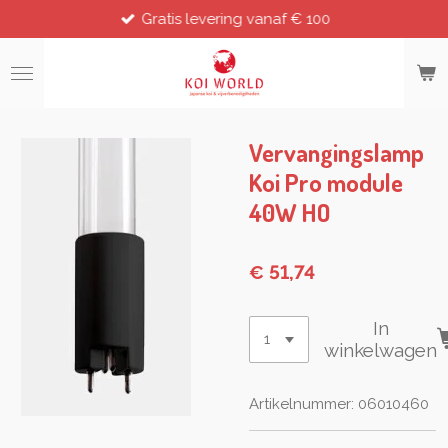
Gratis levering vanaf € 100
Ga
direct
naar
de
hoofdinhoud
Vervangingslamp
Koi Pro module
40W HO
€ 51,74
In
winkelwagen
Artikelnummer:
06010460