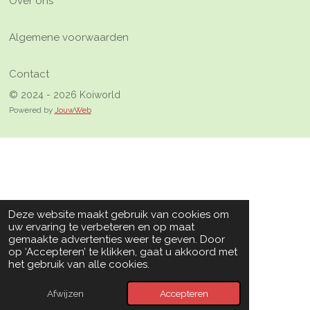
Over ons
Algemene voorwaarden
Contact
© 2024 - 2026 Koiworld
Powered by
JouwWeb
Deze website maakt gebruik van cookies om
uw ervaring te verbeteren en op maat
gemaakte advertenties weer te geven. Door
op ‘Accepteren’ te klikken, gaat u akkoord met
het gebruik van alle cookies.
Afwijzen
Accepteren