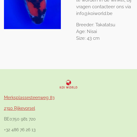
vragen contacteer ons via
info@koiworld.be
Breeder: Takatatsu
Age: Nisai
Size: 43 cm
Merksplassesteenweg 83
2310 Rijkevorsel
BE0750 981 720
+32 486 76 26 13