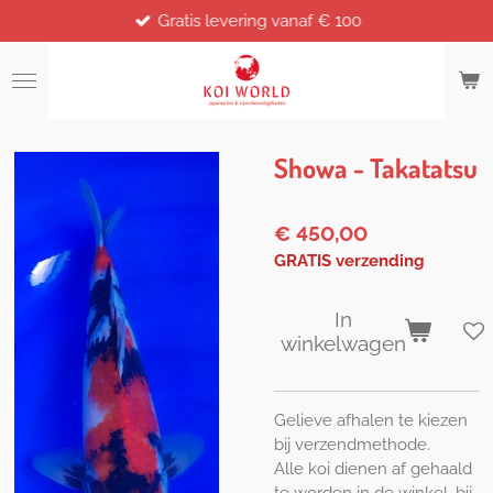
Gratis levering vanaf € 100
Ga
direct
naar
de
hoofdinhoud
Showa - Takatatsu
€ 450,00
GRATIS verzending
In
winkelwagen
Gelieve afhalen te kiezen
bij verzendmethode.
Alle koi dienen af gehaald
te worden in de winkel, bij