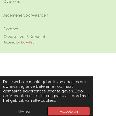
Over ons
Algemene voorwaarden
Contact
© 2024 - 2026 Koiworld
Powered by
JouwWeb
Deze website maakt gebruik van cookies om
uw ervaring te verbeteren en op maat
gemaakte advertenties weer te geven. Door
op ‘Accepteren’ te klikken, gaat u akkoord met
het gebruik van alle cookies.
Afwijzen
Accepteren