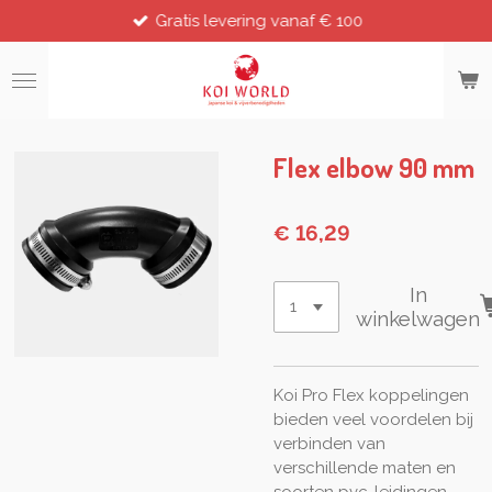
Gratis levering vanaf € 100
Ga
direct
naar
de
hoofdinhoud
Flex elbow 90 mm
€ 16,29
In
winkelwagen
Koi Pro Flex koppelingen
bieden veel voordelen bij
verbinden van
verschillende maten en
soorten pvc-leidingen.