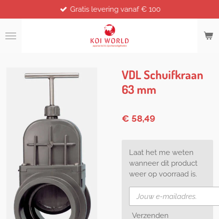
Gratis levering vanaf € 100
Ga
direct
naar
de
hoofdinhoud
VDL Schuifkraan
63 mm
€ 58,49
Laat het me weten
wanneer dit product
weer op voorraad is.
Verzenden