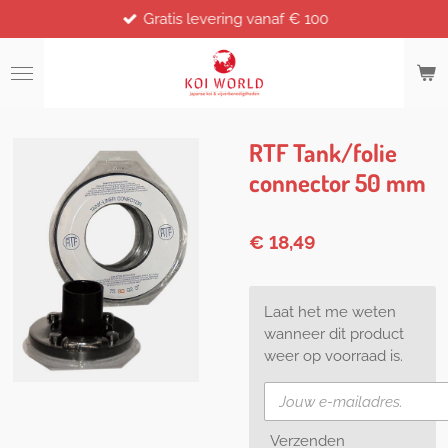
Gratis levering vanaf € 100
Ga
direct
naar
de
hoofdinhoud
RTF Tank/folie
connector 50 mm
€ 18,49
Laat het me weten
wanneer dit product
weer op voorraad is.
Verzenden