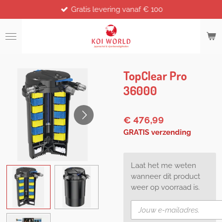
Gratis levering vanaf € 100
Ga
direct
naar
de
hoofdinhoud
TopClear Pro
36000
€ 476,99
GRATIS verzending
Laat het me weten
wanneer dit product
weer op voorraad is.